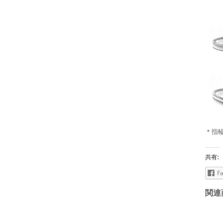
＊指
共有:
F
関連