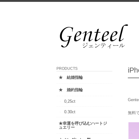
i
PRODUCTS
★ 結婚指輪
★ 婚約指輪
Gen
0,25ct
0.30ct
無料
★幸運を呼び込むハートジ
ュエリー