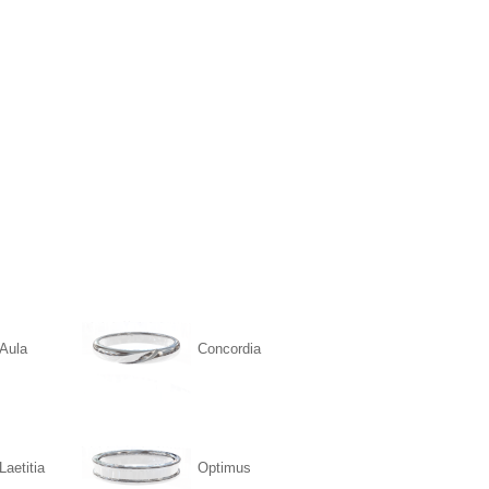
Aula
Concordia
Laetitia
Optimus