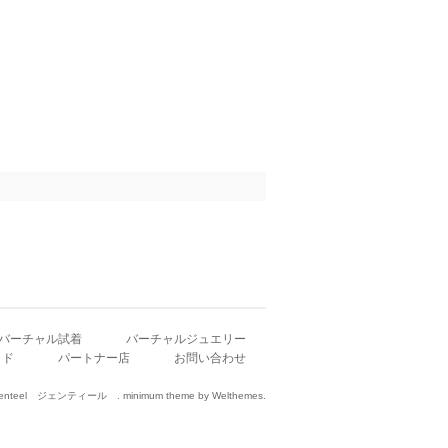
バーチャル試着
バーチャルジュエリー
イド
パートナー店
お問い合わせ
 by Genteel ジェンティール .
minimum theme
by
Welthemes
.