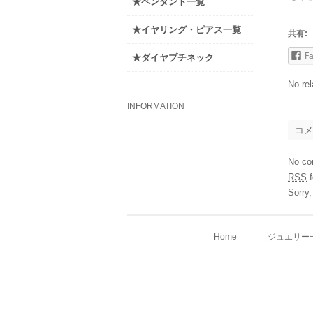
★ペンダント一覧
★イヤリング・ピアス一覧
共有:
F
★ダイヤプチネック
No rel
INFORMATION
コメ
No co
RSS
f
Sorry,
Home
ジュエリー